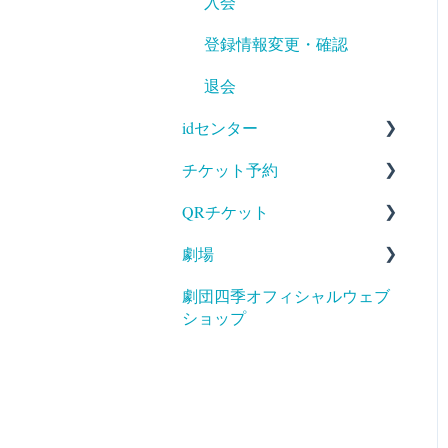
入会
登録情報変更・確認
退会
idセンター
チケット予約
新規登録
QRチケット
登録情報変更・確認
料金・キャンセル
劇場
登録解除
予約方法・確認
発行・印刷(ホームプリン
ト)
劇団四季オフィシャルウェブ
支払・受取
アクセス
ショップ
出品
ギフトコード／ギフトカー
サービス
ド
送付
補助が必要な方へのご案内
出品