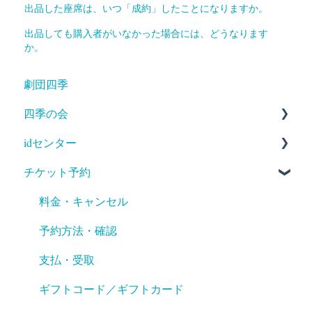
出品した座席は、いつ「成約」したことになりますか。
出品しても購入者がいなかった場合には、どうなります
か。
劇団四季
四季の会
idセンター
入会
チケット予約
登録情報変更・確認
新規登録
退会
登録情報変更・確認
料金・キャンセル
登録解除
予約方法・確認
支払・受取
ギフトコード／ギフトカード