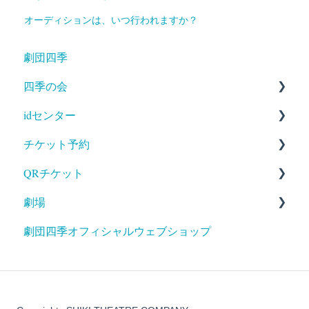
オーディションは、いつ行われますか？
劇団四季
四季の会
idセンター
入会
チケット予約
登録情報変更・確認
新規登録
QRチケット
退会
登録情報変更・確認
料金・キャンセル
劇場
登録解除
予約方法・確認
発行・印刷(ホームプリント)
劇団四季オフィシャルウェブショップ
支払・受取
出品
アクセス
ギフトコード／ギフトカード
送付
サービス
出品
補助が必要な方へのご案内