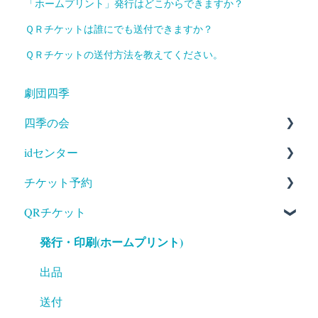
「ホームプリント」発行はどこからできますか？
ＱＲチケットは誰にでも送付できますか？
ＱＲチケットの送付方法を教えてください。
劇団四季
四季の会
idセンター
入会
チケット予約
登録情報変更・確認
新規登録
QRチケット
退会
登録情報変更・確認
料金・キャンセル
発行・印刷(ホームプリント)
登録解除
予約方法・確認
支払・受取
出品
ギフトコード／ギフトカード
送付