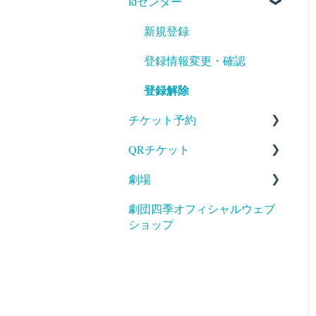
idセンター
入会
登録情報変更・確認
新規登録
退会
登録情報変更・確認
登録解除
チケット予約
QRチケット
料金・キャンセル
劇場
予約方法・確認
発行・印刷(ホームプリン
ト)
劇団四季オフィシャルウェブ
支払・受取
アクセス
ショップ
出品
ギフトコード／ギフトカー
サービス
ド
送付
補助が必要な方へのご案内
出品